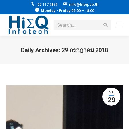
02 117 9459
info@hieq.co.th
Monday - Friday 09:00 – 18:00
Search:
Daily Archives:
29 กรกฎาคม 2018
You are here:
ก.ค.
29